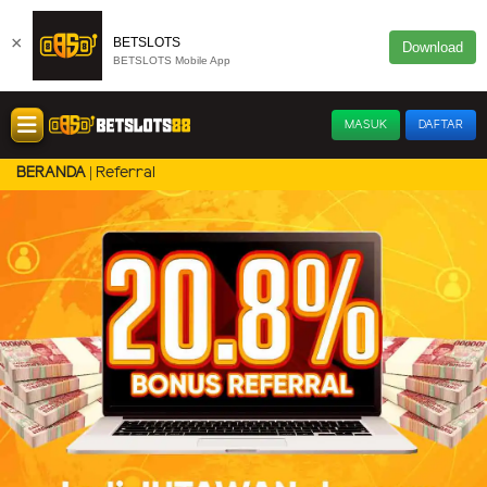
×
BETSLOTS
Download
BETSLOTS Mobile App
MASUK
DAFTAR
Referral
BERANDA