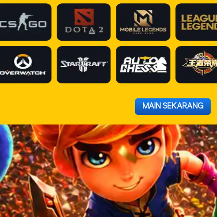
MAIN SEKARANG