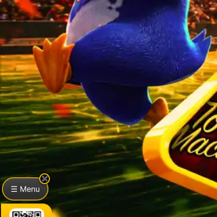
✖
☰ Menu