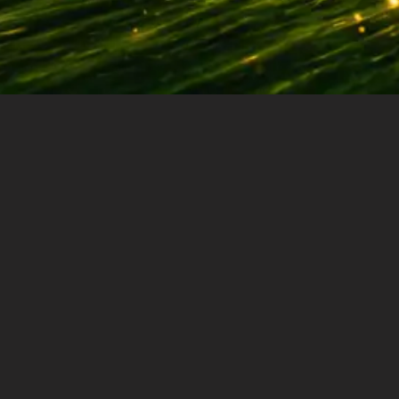
Mobile
Jadwal bank
Lisensi
itus Judi Online Terbaik Di