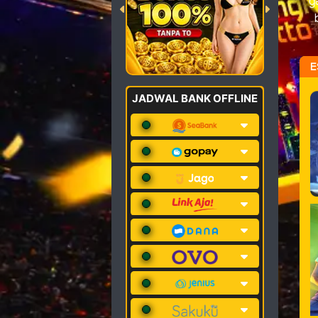
g
E
JADWAL BANK OFFLINE